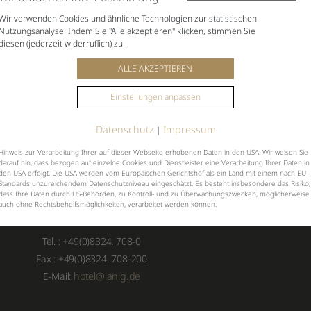
Wir verwenden Cookies und ähnliche Technologien zur statistischen
Nutzungsanalyse. Indem Sie "Alle akzeptieren" klicken, stimmen Sie
diesen (jederzeit widerruflich) zu.
ALLE AKZEPTIEREN
Einstellungen anpassen
 Abend im LANIG
Datenschutz
Impressum
|
Hinweis zur Verarbeitung Ihrer auf dieser Webseite erhobenen Daten in den USA: Wir weisen Sie
darauf hin, dass bezogen auf einzelne Cookies und Dienstleister eine Verarbeitung Ihrer Daten in
den USA erfolgt. Die USA werden vom Europäischen Gerichtshof als ein Land mit einem nach EU-
Standards unzureichendem Datenschutzniveau eingeschätzt. Es besteht insbesondere das Risiko,
dass Ihre Daten durch US-Behörden, zu Kontroll- und zu Überwachungszwecken, möglicherweise
auch ohne Rechtsbehelfsmöglichkeiten, verarbeitet werden können.
Tel. : +49(0)8324. 708-0
Fax : +49(0)8324. 708-200
E-Mail:
hotel@lanig.de