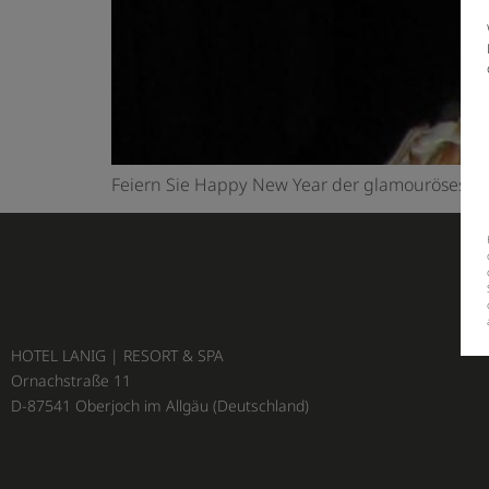
Feiern Sie Happy New Year der glamouröseste
HOTEL LANIG | RESORT & SPA
Ornachstraße 11
D-87541 Oberjoch im Allgäu (Deutschland)