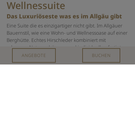
Wellnessuite
Das Luxuriöseste was es im Allgäu gibt
Eine Suite die es einzigartiger nicht gibt. Im Allgäuer
Bauernstil, wie eine Wohn- und Wellnessoase auf einer
Berghütte. Echtes Hirschleder kombiniert mit
schweren Naturvorhängen und individuell gefertigten
Möbelstücken. Traumwohnen mit allem Komfort.
ANGEBOTE
BUCHEN
Ausstattung
grosszügige Suite über zwei Etagen
Wohnzimmer mit Kamin
Essecke
Schlafzimmer mit Baumstammbett
Holzfussboden
Sonstiges