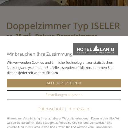
Doppelzimmer Typ ISELER
ca. 25 m² - Deluxe Doppelzimmer
Südseite
Die großzügigen Stammzimmer sind im Haupthaus,
Wir brauchen Ihre Zustimmung
unterschiedlich in der Lage und Ausstattung. Alle sind
Wir verwenden Cookies und ähnliche Technologien zur statistischen
sehr geschmackvoll mit alten Bauernmöbeln und
Nutzungsanalyse. Indem Sie "Alle akzeptieren" klicken, stimmen Sie
gemütlichen Stoffen eingerichtet.
diesen (jederzeit widerruflich) zu.
ALLE AKZEPTIEREN
Ausstattung
Einstellungen anpassen
Wohn-Schlafraum mit Doppelbett
bequeme Sitzgruppe mit Couch und Sessel
Datenschutz
Impressum
|
Bad mit Dusche/WC + Föhn
Hinweis zur Verarbeitung Ihrer auf dieser Webseite erhobenen Daten in den USA: Wir
TV und Telefon
weisen Sie darauf hin, dass bezogen auf einzelne Cookies und Dienstleister eine
Verarbeitung Ihrer Daten in den USA erfolgt. Die USA werden vom Europäischen