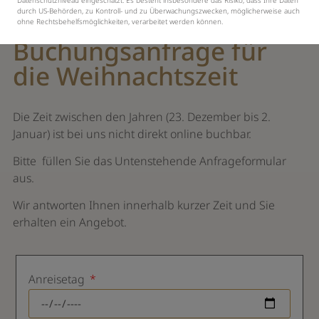
Datenschutzniveau eingeschätzt. Es besteht insbesondere das Risiko, dass Ihre Daten
durch US-Behörden, zu Kontroll- und zu Überwachungszwecken, möglicherweise auch
ohne Rechtsbehelfsmöglichkeiten, verarbeitet werden können.
Buchungsanfrage für
die Weihnachtszeit
Die Zeit zwischen den Jahren (23. Dezember bis 2.
Januar) ist bei uns nicht direkt online buchbar.
Bitte füllen Sie das Untenstehende Anfrageformular
aus.
Wir antworten Ihnen innerhalb kurzer Zeit und Sie
erhalten ein Angebot.
Anreisetag