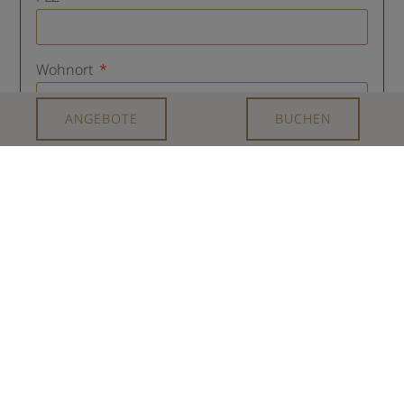
Wohnort
ANGEBOTE
BUCHEN
Land
Telefon (Handy)
E-Mail
Waren Sie schon einmal Gast bei uns?